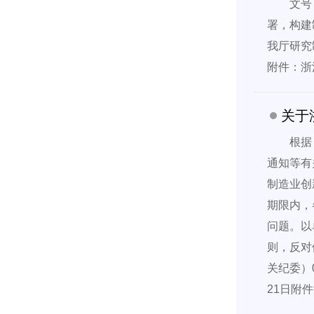
文号
署，构建
我厅研究
附件：浙
关于
根据
通知等有
制造业创
期限内，
问题。以
则，反对借
关纪委）
21日附