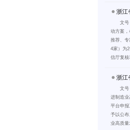
浙江
文号
动方案，
推荐、专
4家）为
信厅复核
浙江
文号
进制造业
平台申报
予以公布
业高质量